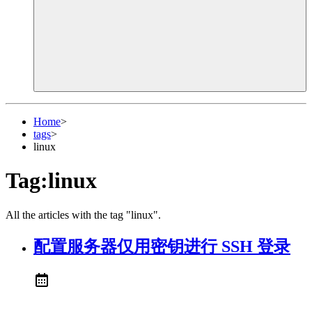
Home
>
tags
>
linux
Tag:linux
All the articles with the tag "linux".
配置服务器仅用密钥进行 SSH 登录